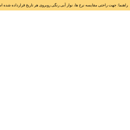
راهنما: جهت راحتی مقایسه نرخ ها، نوار آبی رنگی روبروی هر تاریخ قرارداده شده 