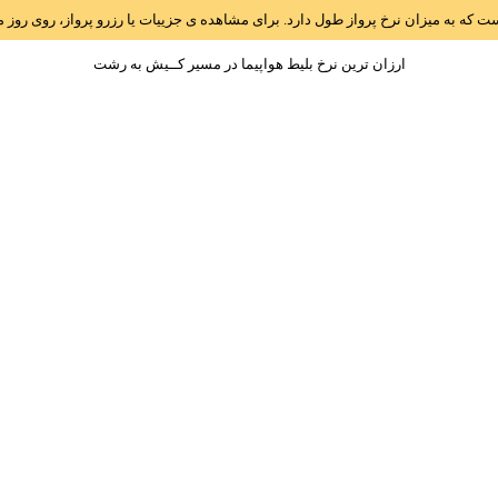
است که به میزان نرخ پرواز طول دارد. برای مشاهده ی جزییات یا رزرو پرواز، روی رو
ارزان ترین نرخ بلیط هواپیما در مسیر کــيش به رشت